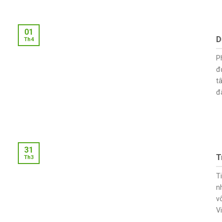
01
D
Th4
P
đ
t
đ
31
T
Th3
T
n
v
Vi