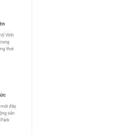
ên
hố Vinh
trung
ng thơi
hức
… mới đây
ộng sản
 Park