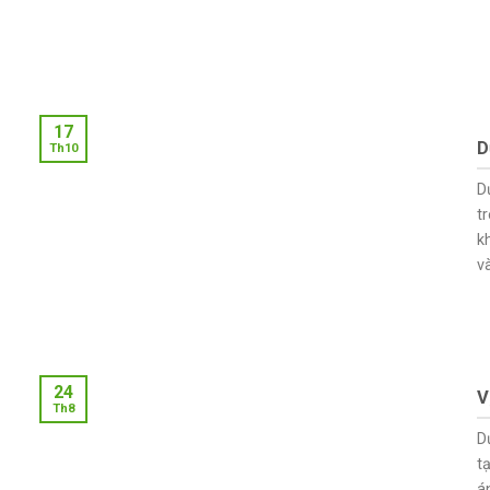
17
D
Th10
D
t
k
và
24
V
Th8
D
t
á