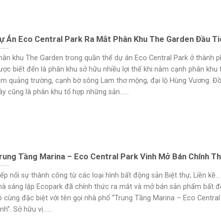
ự Án Eco Central Park Ra Mắt Phân Khu The Garden Đầu Ti
hân khu The Garden trong quần thể dự án Eco Central Park ở thành p
ược biết đến là phân khu sở hữu nhiều lợi thế khi nằm cạnh phân khu 
âm quảng trường, cạnh bờ sông Lam thơ mộng, đại lộ Hùng Vương. Đồ
ây cũng là phân khu tổ hợp những sản......
rung Tầng Marina – Eco Central Park Vinh Mở Bán Chính T
iếp nối sự thành công từ các loại hình bất động sản Biệt thự, Liền kề
hà sáng lập Ecopark đã chính thức ra mắt và mở bán sản phẩm bất đ
ô cùng đặc biệt với tên gọi nhà phố “Trung Tầng Marina – Eco Central
nh”. Sở hữu vị......