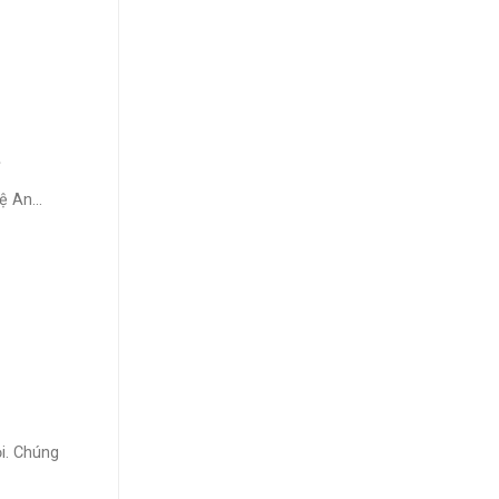
.
 An...
i. Chúng