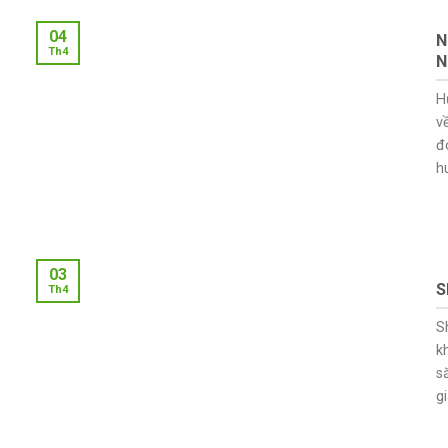
04
N
Th4
N
H
v
đ
h
03
S
Th4
S
k
s
g