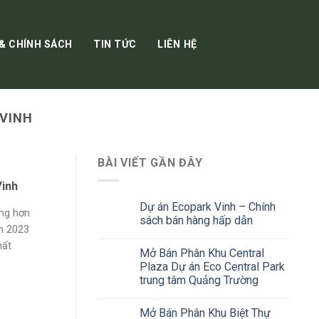
 & CHÍNH SÁCH
TIN TỨC
LIÊN HỆ
 VINH
BÀI VIẾT GẦN ĐÂY
Vinh
Dự án Ecopark Vinh – Chính
ùng hơn
sách bán hàng hấp dẫn
m 2023
hất
Mở Bán Phân Khu Central
Plaza Dự án Eco Central Park
trung tâm Quảng Trường
Mở Bán Phân Khu Biệt Thự