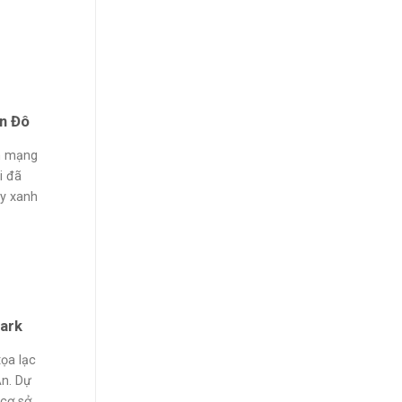
en Đô
h mạng
i đã
ây xanh
Park
ọa lạc
An. Dự
cơ sở