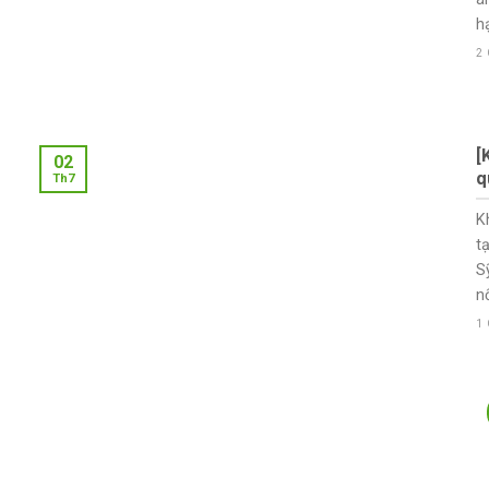
hạ
2
[
02
q
Th7
K
t
S
nố
1