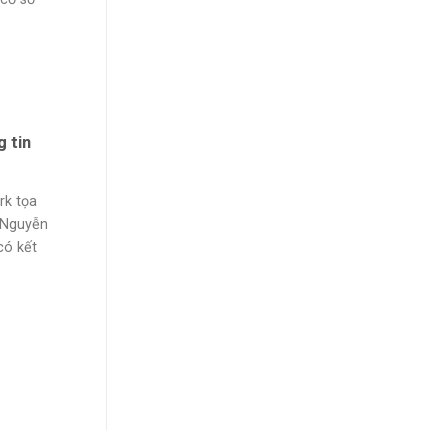
 tin
rk tọa
 Nguyễn
có kết