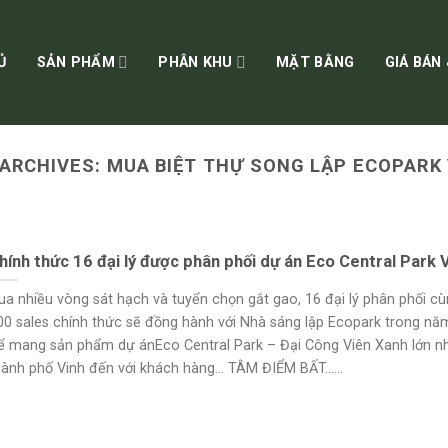
Ủ
SẢN PHẨM
PHÂN KHU
MẶT BẰNG
GIÁ BÁN
 ARCHIVES:
MUA BIỆT THỰ SONG LẬP ECOPARK
hính thức 16 đại lý được phân phối dự án Eco Central Park 
ua nhiều vòng sát hạch và tuyển chọn gắt gao, 16 đại lý phân phối c
00 sales chính thức sẽ đồng hành với Nhà sáng lập Ecopark trong nă
ể mang sản phẩm dự ánEco Central Park – Đại Công Viên Xanh lớn n
hành phố Vinh đến với khách hàng… TÂM ĐIỂM BẤT......