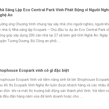
hà Sáng Lập Eco Central Park Vinh Phát Động vì Người Ng
ghệ An
ưởng ứng Chương trình chung tay xây nhà cho người nghèo, người kh
ề nhà ở, Nhà sáng lập Ecopark – Chủ đầu tư dự án Eco Central Park c
óng góp xây dựng 200 căn nhà tại 27 xã biên giới tỉnh Nghệ An. Ngày 2
uyện Tương Dương, Bộ Công an phối......
hophouse Ecopark vinh có gì đặc biệt
hophouse Ecopark Vinh với tiềm năng sinh lời lớn Shophouse Ecopark 
hu đô thị Ecopark Vinh Nghệ An luôn được khách hàng và các nhầu đ
ăn đón khi ra mắt thị trường bất động sản thành phố Vinh. Với tiềm n
iá đều đặn hàng năm vừa để kinh doanh hoặc cho......