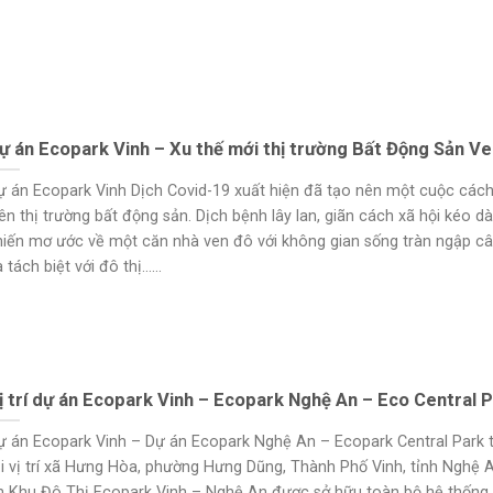
ự án Ecopark Vinh – Xu thế mới thị trường Bất Động Sản V
ự án Ecopark Vinh Dịch Covid-19 xuất hiện đã tạo nên một cuộc các
rên thị trường bất động sản. Dịch bệnh lây lan, giãn cách xã hội kéo dà
hiến mơ ước về một căn nhà ven đô với không gian sống tràn ngập c
 tách biệt với đô thị......
ị trí dự án Ecopark Vinh – Ecopark Nghệ An – Eco Central 
ự án Ecopark Vinh – Dự án Ecopark Nghệ An – Ecopark Central Park t
ại vị trí xã Hưng Hòa, phường Hưng Dũng, Thành Phố Vinh, tỉnh Nghệ 
n Khu Đô Thị Ecopark Vinh – Nghệ An được sở hữu toàn bộ hệ thống 