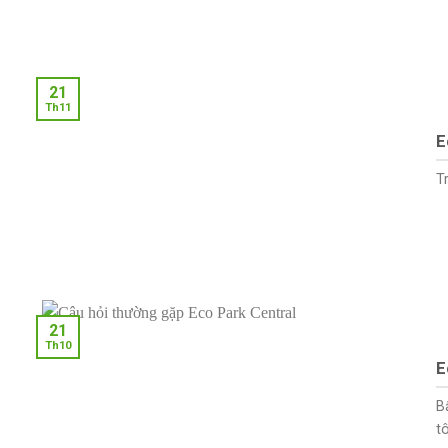
21
Th11
E
T
21
Th10
E
B
t