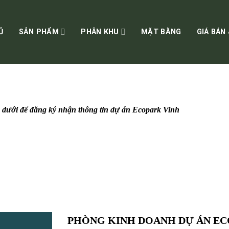
Ủ
SẢN PHẨM
PHÂN KHU
MẶT BẰNG
GIÁ BÁN
ên dưới để đăng ký nhận thông tin dự án Ecopark Vinh
PHÒNG KINH DOANH DỰ ÁN EC