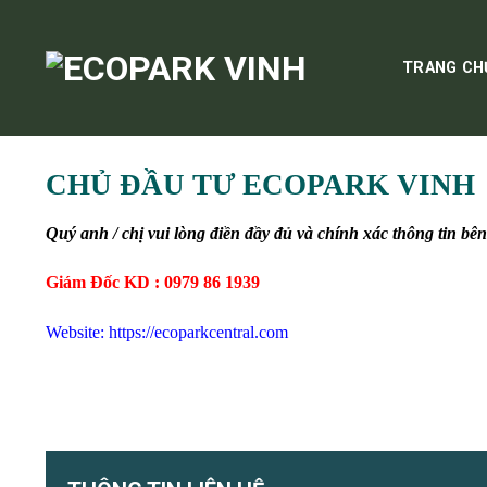
Skip
to
content
TRANG CH
CHỦ ĐẦU TƯ ECOPARK VINH
Quý anh / chị vui lòng điền đầy đủ và chính xác thông tin b
Giám Đốc KD :
0979 86 1939
Website: https://ecoparkcentral.com