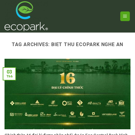
Skip
to
content
TAG ARCHIVES:
BIET THU ECOPARK NGHE AN
03
Th6
Chính thức 16 đại lý được phân phối dự án Eco Central Park Vinh