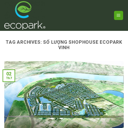
Skip
to
content
TAG ARCHIVES:
SỐ LƯỢNG SHOPHOUSE ECOPARK
VINH
02
Th7