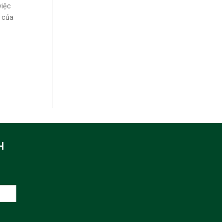
việc
 của
H