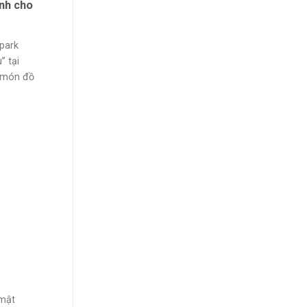
ành cho
park
” tại
à món đồ
 mật