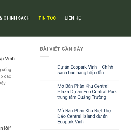
 & CHÍNH SÁCH
TIN TỨC
LIÊN HỆ
BÀI VIẾT GẦN ĐÂY
ại Vinh
Dự án Ecopark Vinh – Chính
g sống
sách bán hàng hấp dẫn
úp các
Đây
Mở Bán Phân Khu Central
Plaza Dự án Eco Central Park
trung tâm Quảng Trường
Mở Bán Phân Khu Biệt Thự
Đảo Central Island dự án
Ecopark Vinh
 lời”