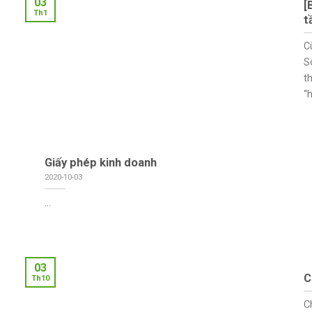
03
[
Th1
t
C
S
t
“h
Giấy phép kinh doanh
2020-10-03
...
03
C
Th10
C