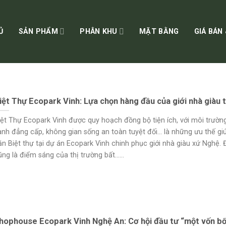
Ủ
SẢN PHẨM
PHÂN KHU
MẶT BẰNG
GIÁ BÁN
iệt Thự Ecopark Vinh: Lựa chọn hàng đầu của giới nhà giàu t
iệt Thự Ecopark Vinh được quy hoạch đồng bộ tiện ích, với môi trườn
anh đẳng cấp, không gian sống an toàn tuyệt đối… là những ưu thế gi
ăn Biệt thự tại dự án Ecopark Vinh chinh phục giới nhà giàu xứ Nghệ. 
ng là điểm sáng của thị trường bất......
hophouse Ecopark Vinh Nghệ An: Cơ hội đầu tư “một vốn bốn