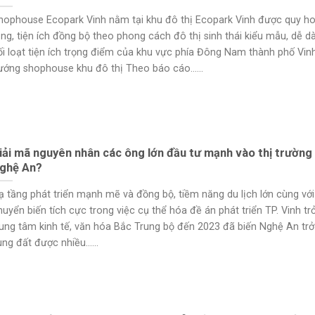
hophouse Ecopark Vinh nằm tại khu đô thị Ecopark Vinh được quy h
ầng, tiện ích đồng bộ theo phong cách đô thị sinh thái kiểu mẫu, dễ d
ối loạt tiện ích trọng điểm của khu vực phía Đông Nam thành phố Vinh
ướng shophouse khu đô thị Theo báo cáo......
iải mã nguyên nhân các ông lớn đầu tư mạnh vào thị trường
ghệ An?
ạ tầng phát triển mạnh mẽ và đồng bộ, tiềm năng du lịch lớn cùng vớ
huyển biến tích cực trong việc cụ thể hóa đề án phát triển TP. Vinh tr
rung tâm kinh tế, văn hóa Bắc Trung bộ đến 2023 đã biến Nghệ An trở
ng đất được nhiều......