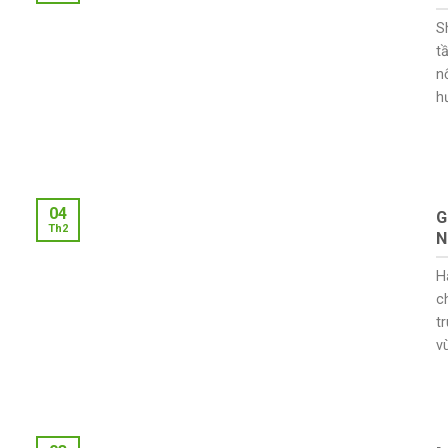
S
t
n
h
04
G
Th2
N
H
c
t
vù