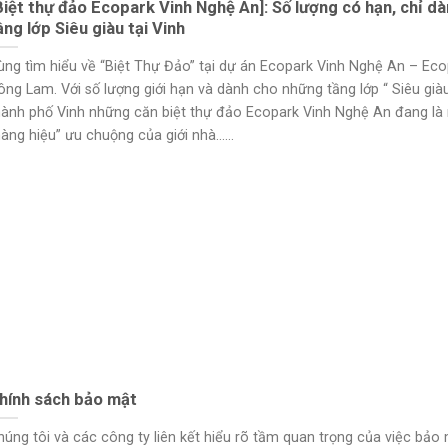
Biệt thự đảo Ecopark Vinh Nghệ An]: Số lượng có hạn, chỉ d
ầng lớp Siêu giàu tại Vinh
ùng tìm hiểu về “Biệt Thự Đảo” tại dự án Ecopark Vinh Nghệ An – Eco
ông Lam. Với số lượng giới hạn và dành cho những tầng lớp “ Siêu giàu
hành phố Vinh những căn biệt thự đảo Ecopark Vinh Nghệ An đang l
àng hiệu” ưu chuộng của giới nhà......
hính sách bảo mật
húng tôi và các công ty liên kết hiểu rõ tầm quan trọng của việc bảo