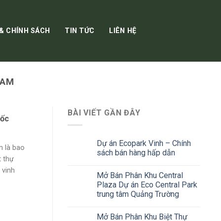
 & CHÍNH SÁCH
TIN TỨC
LIÊN HỆ
LAM
BÀI VIẾT GẦN ĐÂY
gốc
Dự án Ecopark Vinh – Chính
n là bao
sách bán hàng hấp dẫn
t thự
 vinh
Mở Bán Phân Khu Central
Plaza Dự án Eco Central Park
trung tâm Quảng Trường
Mở Bán Phân Khu Biệt Thự