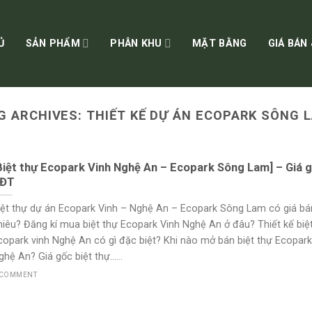
Ủ
SẢN PHẨM
PHÂN KHU
MẶT BẰNG
GIÁ BÁN
G ARCHIVES:
THIẾT KẾ DỰ ÁN ECOPARK SÔNG 
Biệt thự Ecopark Vinh Nghệ An – Ecopark Sông Lam] – Giá 
ĐT
iệt thự dự án Ecopark Vinh – Nghệ An – Ecopark Sông Lam có giá bá
hiêu? Đăng kí mua biệt thự Ecopark Vinh Nghệ An ở đâu? Thiết kế biệ
copark vinh Nghệ An có gì đặc biệt? Khi nào mở bán biệt thự Ecopark
hệ An? Giá gốc biệt thự......
 COMMENT